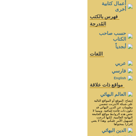
أعمال كتابية
أخرى
فهرس بالكتب
المُدرجة
حسب صاحب
الكتاب
أبجدياً
اللغات
عربي
فارسي
English
مواقع ذات علاقة
العالم البهائي
إيضاح: الموقع أو المواقع التالية
على شبكة الانترنت تتضمن
معلومات عن الدين البهائي قد
تكون ذات فائدة إضافية. وبينما لا
تخص هذه الروابط مواقع الجامعة
البهائية العالمية، لكنها أدرجت
لتسهيل الأمر عليكم، وهذا لا يعني
إقرارا بمحتواها
الدين البهائي