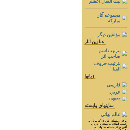
بيت العدل اعظم
مجموعه آثار
مباركه
مؤلفين ديگر
عناوين آثار
بترتيب اسم
صاحب اثر
بترتيب حروف
الفبا
زبانها
فارسی
عربي
English
سايتهای وابسته
عالم بهائی
توجه: دوستان عزيزى كه مايل به
كسب اطلاعات بيشترى درباره
آئين بهائى هستند ميتوانند به