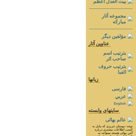
بيت العدل اعظم
مجموعه آثار
مباركه
مؤلفين ديگر
عناوين آثار
بترتيب اسم
صاحب اثر
بترتيب حروف
الفبا
زبانها
فارسی
عربي
English
سايتهای وابسته
عالم بهائی
توجه: دوستان عزيزى كه مايل به
كسب اطلاعات بيشترى درباره
آئين بهائى هستند ميتوانند به