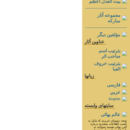
بيت العدل اعظم
مجموعه آثار
مباركه
مؤلفين ديگر
عناوين آثار
بترتيب اسم
صاحب اثر
بترتيب حروف
الفبا
زبانها
فارسی
عربي
English
سايتهای وابسته
عالم بهائی
توجه: دوستان عزيزى كه مايل به
كسب اطلاعات بيشترى درباره
آئين بهائى هستند ميتوانند به