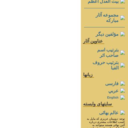
بيت العدل اعظم
مجموعه آثار
مباركه
مؤلفين ديگر
عناوين آثار
بترتيب اسم
صاحب اثر
بترتيب حروف
الفبا
زبانها
فارسی
عربي
English
سايتهای وابسته
عالم بهائی
توجه: دوستان عزيزى كه مايل به
كسب اطلاعات بيشترى درباره
آئين بهائى هستند ميتوانند به