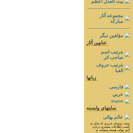
بيت العدل اعظم
مجموعه آثار
مباركه
مؤلفين ديگر
عناوين آثار
بترتيب اسم
صاحب اثر
بترتيب حروف
الفبا
زبانها
فارسی
عربي
English
سايتهای وابسته
عالم بهائی
توجه: دوستان عزيزى كه مايل به
كسب اطلاعات بيشترى درباره
آئين بهائى هستند ميتوانند به