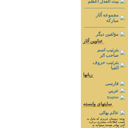
بيت العدل اعظم
مجموعه آثار
مباركه
مؤلفين ديگر
عناوين آثار
بترتيب اسم
صاحب اثر
بترتيب حروف
الفبا
زبانها
فارسی
عربي
English
سايتهای وابسته
عالم بهائی
توجه: دوستان عزيزى كه مايل به
كسب اطلاعات بيشترى درباره
آئين بهائى هستند ميتوانند به