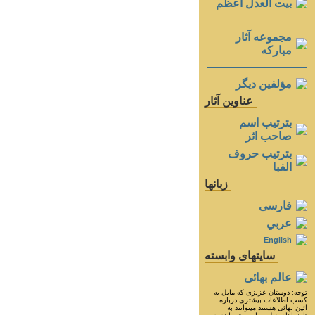
بيت العدل اعظم
مجموعه آثار
مباركه
مؤلفين ديگر
عناوين آثار
بترتيب اسم
صاحب اثر
بترتيب حروف
الفبا
زبانها
فارسی
عربي
English
سايتهای وابسته
عالم بهائی
توجه: دوستان عزيزى كه مايل به
كسب اطلاعات بيشترى درباره
آئين بهائى هستند ميتوانند به