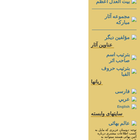
بيت العدل اعظم
مجموعه آثار
مباركه
مؤلفين ديگر
عناوين آثار
بترتيب اسم
صاحب اثر
بترتيب حروف
الفبا
زبانها
فارسی
عربي
English
سايتهای وابسته
عالم بهائی
توجه: دوستان عزيزى كه مايل به
كسب اطلاعات بيشترى درباره
آئين بهائى هستند ميتوانند به