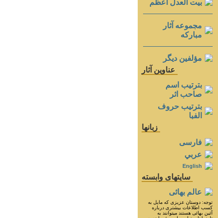
بيت العدل اعظم
مجموعه آثار
مباركه
مؤلفين ديگر
عناوين آثار
بترتيب اسم
صاحب اثر
بترتيب حروف
الفبا
زبانها
فارسی
عربي
English
سايتهای وابسته
عالم بهائی
توجه: دوستان عزيزى كه مايل به
كسب اطلاعات بيشترى درباره
آئين بهائى هستند ميتوانند به