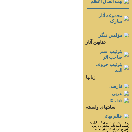
بيت العدل اعظم
مجموعه آثار
مباركه
مؤلفين ديگر
عناوين آثار
بترتيب اسم
صاحب اثر
بترتيب حروف
الفبا
زبانها
فارسی
عربي
English
سايتهای وابسته
عالم بهائی
توجه: دوستان عزيزى كه مايل به
كسب اطلاعات بيشترى درباره
آئين بهائى هستند ميتوانند به