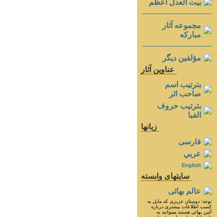
بيت العدل اعظم
مجموعه آثار
مباركه
مؤلفين ديگر
عناوين آثار
بترتيب اسم
صاحب اثر
بترتيب حروف
الفبا
زبانها
فارسی
عربي
English
سايتهای وابسته
عالم بهائی
توجه: دوستان عزيزى كه مايل به
كسب اطلاعات بيشترى درباره
آئين بهائى هستند ميتوانند به