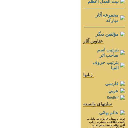
بيت العدل اعظم
مجموعه آثار
مباركه
مؤلفين ديگر
عناوين آثار
بترتيب اسم
صاحب اثر
بترتيب حروف
الفبا
زبانها
فارسی
عربي
English
سايتهای وابسته
عالم بهائی
توجه: دوستان عزيزى كه مايل به
كسب اطلاعات بيشترى درباره
آئين بهائى هستند ميتوانند به