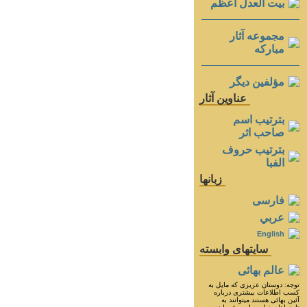
بيت العدل اعظم
مجموعه آثار
مباركه
مؤلفين ديگر
عناوين آثار
بترتيب اسم
صاحب اثر
بترتيب حروف
الفبا
زبانها
فارسی
عربي
English
سايتهای وابسته
عالم بهائی
توجه: دوستان عزيزى كه مايل به
كسب اطلاعات بيشترى درباره
آئين بهائى هستند ميتوانند به