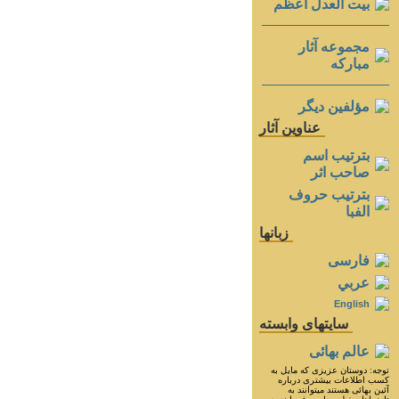
بيت العدل اعظم
مجموعه آثار
مباركه
مؤلفين ديگر
عناوين آثار
بترتيب اسم
صاحب اثر
بترتيب حروف
الفبا
زبانها
فارسی
عربي
English
سايتهای وابسته
عالم بهائی
توجه: دوستان عزيزى كه مايل به
كسب اطلاعات بيشترى درباره
آئين بهائى هستند ميتوانند به