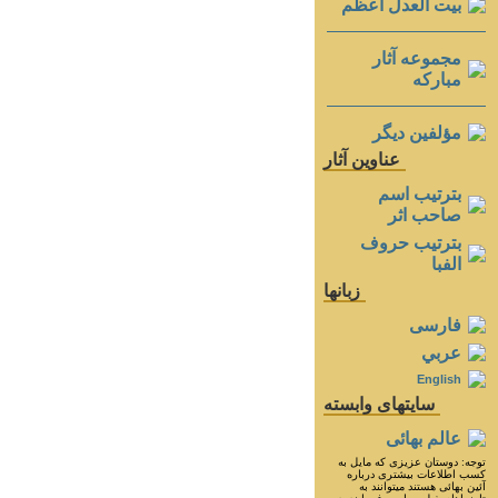
بيت العدل اعظم
مجموعه آثار
مباركه
مؤلفين ديگر
عناوين آثار
بترتيب اسم
صاحب اثر
بترتيب حروف
الفبا
زبانها
فارسی
عربي
English
سايتهای وابسته
عالم بهائی
توجه: دوستان عزيزى كه مايل به
كسب اطلاعات بيشترى درباره
آئين بهائى هستند ميتوانند به