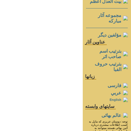
بيت العدل اعظم
مجموعه آثار
مباركه
مؤلفين ديگر
عناوين آثار
بترتيب اسم
صاحب اثر
بترتيب حروف
الفبا
زبانها
فارسی
عربي
English
سايتهای وابسته
عالم بهائی
توجه: دوستان عزيزى كه مايل به
كسب اطلاعات بيشترى درباره
آئين بهائى هستند ميتوانند به