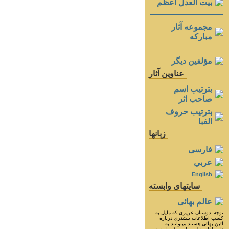
بيت العدل اعظم
مجموعه آثار
مباركه
مؤلفين ديگر
عناوين آثار
بترتيب اسم
صاحب اثر
بترتيب حروف
الفبا
زبانها
فارسی
عربي
English
سايتهای وابسته
عالم بهائی
توجه: دوستان عزيزى كه مايل به
كسب اطلاعات بيشترى درباره
آئين بهائى هستند ميتوانند به