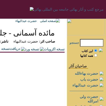
صفحه اصلی
حضرت عبدالبهاء
مائده آسمانى - جلد 
:صاحب اثر
حضرت عبدالبهاء
:ناشر
جستجو
دريافت‌نسخه
اين کتاب
همه کتابها
صاحبان آثار
حضرت بهاءالله
حضرت باب
حضرت عبدالبهاء
حضرت ولی
امرالله