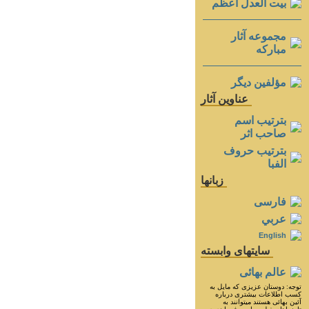
بيت العدل اعظم
مجموعه آثار
مباركه
مؤلفين ديگر
عناوين آثار
بترتيب اسم
صاحب اثر
بترتيب حروف
الفبا
زبانها
فارسی
عربي
English
سايتهای وابسته
عالم بهائی
توجه: دوستان عزيزى كه مايل به
كسب اطلاعات بيشترى درباره
آئين بهائى هستند ميتوانند به