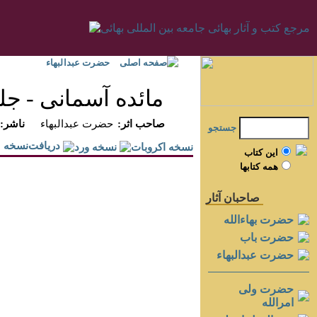
صفحه اصلی
حضرت عبدالبهاء
مائده آسمانى - جلد 
:صاحب اثر
حضرت عبدالبهاء
:ناشر
جستجو
دريافت‌نسخه
اين کتاب
همه کتابها
صاحبان آثار
حضرت بهاءالله
حضرت باب
حضرت عبدالبهاء
حضرت ولی
امرالله