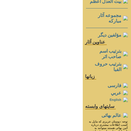
بيت العدل اعظم
مجموعه آثار
مباركه
مؤلفين ديگر
عناوين آثار
بترتيب اسم
صاحب اثر
بترتيب حروف
الفبا
زبانها
فارسی
عربي
English
سايتهای وابسته
عالم بهائی
توجه: دوستان عزيزى كه مايل به
كسب اطلاعات بيشترى درباره
آئين بهائى هستند ميتوانند به