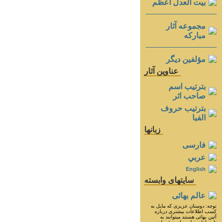
بيت العدل اعظم
مجموعه آثار
مباركه
مؤلفين ديگر
عناوين آثار
بترتيب اسم
صاحب اثر
بترتيب حروف
الفبا
زبانها
فارسی
عربي
English
سايتهای وابسته
عالم بهائی
توجه: دوستان عزيزى كه مايل به
كسب اطلاعات بيشترى درباره
آئين بهائى هستند ميتوانند به