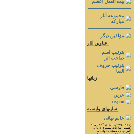
بيت العدل اعظم
مجموعه آثار
مباركه
مؤلفين ديگر
عناوين آثار
بترتيب اسم
صاحب اثر
بترتيب حروف
الفبا
زبانها
فارسی
عربي
English
سايتهای وابسته
عالم بهائی
توجه: دوستان عزيزى كه مايل به
كسب اطلاعات بيشترى درباره
آئين بهائى هستند ميتوانند به