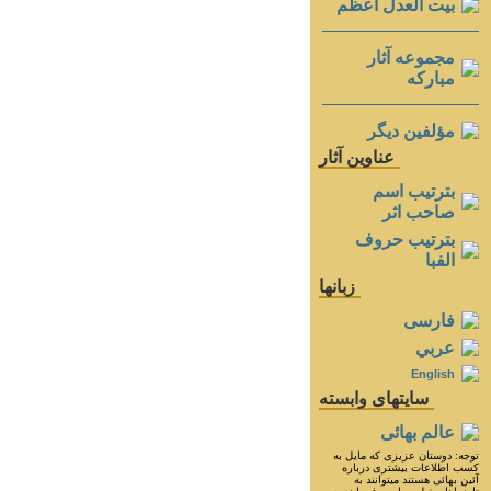
بيت العدل اعظم
مجموعه آثار
مباركه
مؤلفين ديگر
عناوين آثار
بترتيب اسم
صاحب اثر
بترتيب حروف
الفبا
زبانها
فارسی
عربي
English
سايتهای وابسته
عالم بهائی
توجه: دوستان عزيزى كه مايل به
كسب اطلاعات بيشترى درباره
آئين بهائى هستند ميتوانند به