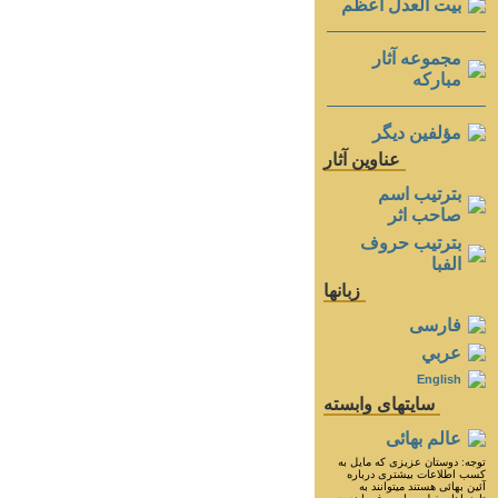
بيت العدل اعظم
مجموعه آثار
مباركه
مؤلفين ديگر
عناوين آثار
بترتيب اسم
صاحب اثر
بترتيب حروف
الفبا
زبانها
فارسی
عربي
English
سايتهای وابسته
عالم بهائی
توجه: دوستان عزيزى كه مايل به
كسب اطلاعات بيشترى درباره
آئين بهائى هستند ميتوانند به