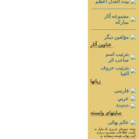
بيت العدل اعظم
مجموعه آثار
مباركه
مؤلفين ديگر
عناوين آثار
بترتيب اسم
صاحب اثر
بترتيب حروف
الفبا
زبانها
فارسی
عربي
English
سايتهای وابسته
عالم بهائی
توجه: دوستان عزيزى كه مايل به
كسب اطلاعات بيشترى درباره
آئين بهائى هستند ميتوانند به