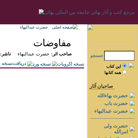
صفحه اصلی
حضرت عبدالبهاء
مفاوضات
:صاحب اثر
حضرت عبدالبهاء
:ناشر
جستجو
دريافت‌نسخه
اين کتاب
همه کتابها
صاحبان آثار
حضرت بهاءالله
حضرت باب
حضرت عبدالبهاء
حضرت ولی
امرالله