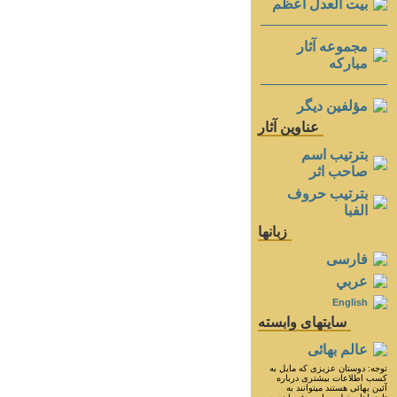
بيت العدل اعظم
مجموعه آثار
مباركه
مؤلفين ديگر
عناوين آثار
بترتيب اسم
صاحب اثر
بترتيب حروف
الفبا
زبانها
فارسی
عربي
English
سايتهای وابسته
عالم بهائی
توجه: دوستان عزيزى كه مايل به
كسب اطلاعات بيشترى درباره
آئين بهائى هستند ميتوانند به