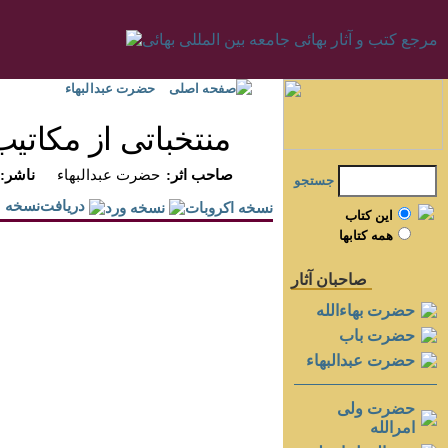
صفحه اصلی
حضرت عبدالبهاء
منتخباتى از مكاتيب
:صاحب اثر
حضرت عبدالبهاء
:ناشر
جستجو
دريافت‌نسخه
اين کتاب
همه کتابها
صاحبان آثار
حضرت بهاءالله
حضرت باب
حضرت عبدالبهاء
حضرت ولی
امرالله