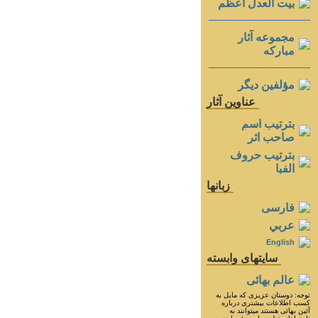
بيت العدل اعظم
مجموعه آثار
مباركه
مؤلفين ديگر
عناوين آثار
بترتيب اسم
صاحب اثر
بترتيب حروف
الفبا
زبانها
فارسی
عربي
English
سايتهای وابسته
عالم بهائی
توجه: دوستان عزيزى كه مايل به
كسب اطلاعات بيشترى درباره
آئين بهائى هستند ميتوانند به