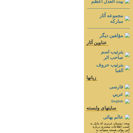
بيت العدل اعظم
مجموعه آثار
مباركه
مؤلفين ديگر
عناوين آثار
بترتيب اسم
صاحب اثر
بترتيب حروف
الفبا
زبانها
فارسی
عربي
English
سايتهای وابسته
عالم بهائی
توجه: دوستان عزيزى كه مايل به
كسب اطلاعات بيشترى درباره
آئين بهائى هستند ميتوانند به