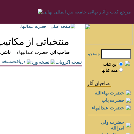
صفحه اصلی
حضرت عبدالبهاء
منتخباتى از مكاتيب
:صاحب اثر
حضرت عبدالبهاء
:ناشر
جستجو
دريافت‌نسخه
اين کتاب
همه کتابها
صاحبان آثار
حضرت بهاءالله
حضرت باب
حضرت عبدالبهاء
حضرت ولی
امرالله