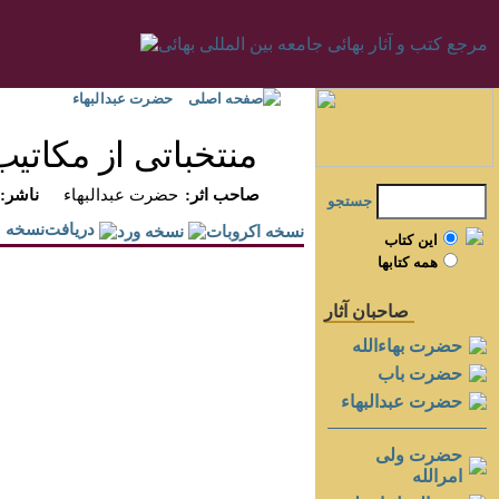
صفحه اصلی
حضرت عبدالبهاء
منتخباتى از مكاتيب
:صاحب اثر
حضرت عبدالبهاء
:ناشر
جستجو
دريافت‌نسخه
اين کتاب
همه کتابها
صاحبان آثار
حضرت بهاءالله
حضرت باب
حضرت عبدالبهاء
حضرت ولی
امرالله