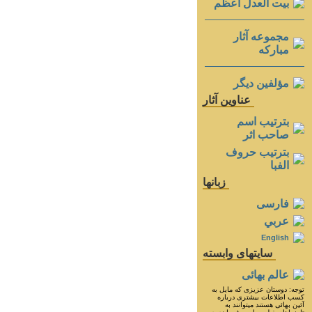
بيت العدل اعظم
مجموعه آثار
مباركه
مؤلفين ديگر
عناوين آثار
بترتيب اسم
صاحب اثر
بترتيب حروف
الفبا
زبانها
فارسی
عربي
English
سايتهای وابسته
عالم بهائی
توجه: دوستان عزيزى كه مايل به
كسب اطلاعات بيشترى درباره
آئين بهائى هستند ميتوانند به