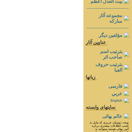
بيت العدل اعظم
مجموعه آثار
مباركه
مؤلفين ديگر
عناوين آثار
بترتيب اسم
صاحب اثر
بترتيب حروف
الفبا
زبانها
فارسی
عربي
English
سايتهای وابسته
عالم بهائی
توجه: دوستان عزيزى كه مايل به
كسب اطلاعات بيشترى درباره
آئين بهائى هستند ميتوانند به