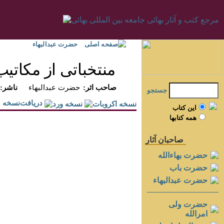
صفحه اصلی
حضرت عبدالبهاء
منتخباتى از مكاتيب
:صاحب اثر
حضرت عبدالبهاء
:ناشر
جستجو
دريافت‌نسخه
اين کتاب
همه کتابها
صاحبان آثار
حضرت بهاءالله
حضرت باب
حضرت عبدالبهاء
حضرت ولی
امرالله