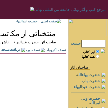
صفحه اصلی
حضرت عبدالبهاء
منتخباتى از مكاتيب
:صاحب اثر
حضرت عبدالبهاء
:ناشر
جستجو
دريافت‌نسخه
اين کتاب
همه کتابها
صاحبان آثار
حضرت بهاءالله
حضرت باب
حضرت عبدالبهاء
حضرت ولی
امرالله