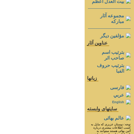
بيت العدل اعظم
مجموعه آثار
مباركه
مؤلفين ديگر
عناوين آثار
بترتيب اسم
صاحب اثر
بترتيب حروف
الفبا
زبانها
فارسی
عربي
English
سايتهای وابسته
عالم بهائی
توجه: دوستان عزيزى كه مايل به
كسب اطلاعات بيشترى درباره
آئين بهائى هستند ميتوانند به