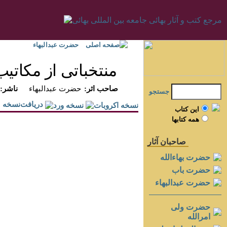
صفحه اصلی
حضرت عبدالبهاء
منتخباتى از مكاتيب
:صاحب اثر
حضرت عبدالبهاء
:ناشر
جستجو
دريافت‌نسخه
اين کتاب
همه کتابها
صاحبان آثار
حضرت بهاءالله
حضرت باب
حضرت عبدالبهاء
حضرت ولی
امرالله