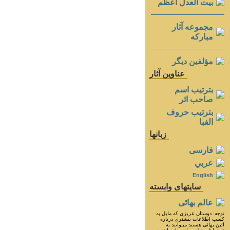
بيت العدل اعظم
مجموعه آثار
مباركه
مؤلفين ديگر
عناوين آثار
بترتيب اسم
صاحب اثر
بترتيب حروف
الفبا
زبانها
فارسی
عربي
English
سايتهای وابسته
عالم بهائی
توجه: دوستان عزيزى كه مايل به
كسب اطلاعات بيشترى درباره
آئين بهائى هستند ميتوانند به