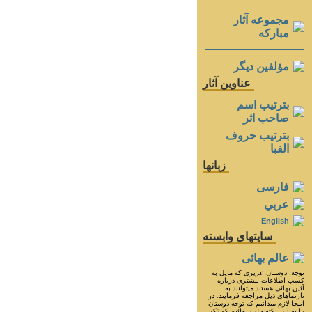
مجموعه آثار
مباركه
مؤلفين ديگر
عناوين آثار
بترتيب اسم
صاحب اثر
بترتيب حروف
الفبا
زبانها
فارسی
عربي
English
سايتهای وابسته
عالم بهائی
توجه: دوستان عزيزى كه مايل به
كسب اطلاعات بيشترى درباره
آئين بهائى هستند ميتوانند به
تارنماهاى ذيل مراجعه فرمايند. در
اينجا لازم ميدانيم كه توجه دوستان
را به اين نكته جلب نمائيم كه ذكر