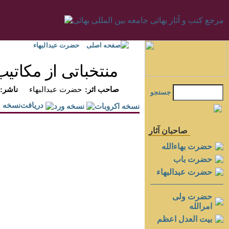
صفحه اصلی
حضرت عبدالبهاء
منتخباتى از مكاتيب
:صاحب اثر
حضرت عبدالبهاء
:ناشر
جستجو
دريافت‌نسخه
صاحبان آثار
حضرت بهاءالله
حضرت باب
حضرت عبدالبهاء
حضرت ولی
امرالله
بيت العدل اعظم