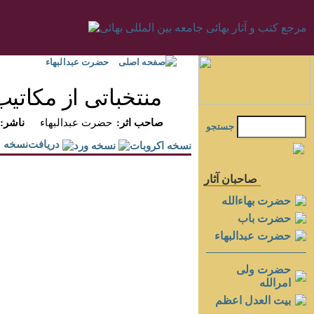
صفحه اصلی
حضرت عبدالبهاء
منتخباتى از مكاتيب
:صاحب اثر
حضرت عبدالبهاء
:ناشر
جستجو
دريافت‌نسخه
صاحبان آثار
حضرت بهاءالله
حضرت باب
حضرت عبدالبهاء
حضرت ولی
امرالله
بيت العدل اعظم