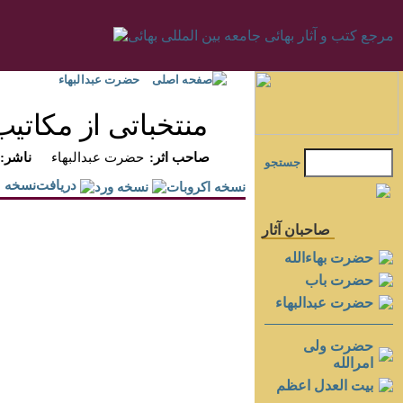
صفحه اصلی
حضرت عبدالبهاء
منتخباتى از مكاتيب
:صاحب اثر
حضرت عبدالبهاء
:ناشر
جستجو
دريافت‌نسخه
صاحبان آثار
حضرت بهاءالله
حضرت باب
حضرت عبدالبهاء
حضرت ولی
امرالله
بيت العدل اعظم