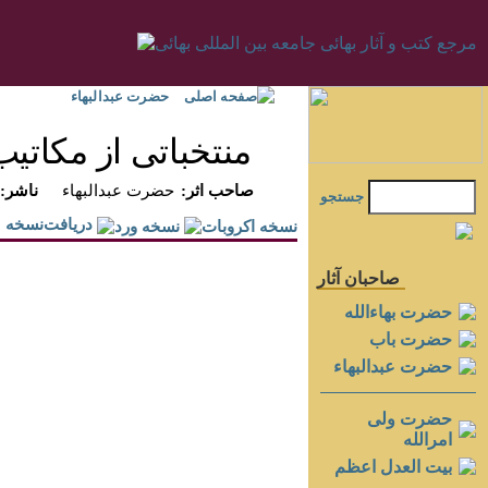
صفحه اصلی
حضرت عبدالبهاء
منتخباتى از مكاتيب
:صاحب اثر
حضرت عبدالبهاء
:ناشر
جستجو
دريافت‌نسخه
صاحبان آثار
حضرت بهاءالله
حضرت باب
حضرت عبدالبهاء
حضرت ولی
امرالله
بيت العدل اعظم