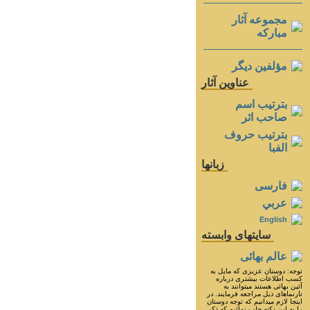
مجموعه آثار
مباركه
مؤلفين ديگر
عناوين آثار
بترتيب اسم
صاحب اثر
بترتيب حروف
الفبا
زبانها
فارسی
عربي
English
سايتهای وابسته
عالم بهائی
توجه: دوستان عزيزى كه مايل به
كسب اطلاعات بيشترى درباره
آئين بهائى هستند ميتوانند به
تارنماهاى ذيل مراجعه فرمايند. در
اينجا لازم ميدانيم كه توجه دوستان
را به اين نكته جلب نمائيم كه ذكر