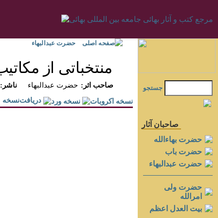
صفحه اصلی
حضرت عبدالبهاء
منتخباتى از مكاتيب
:صاحب اثر
حضرت عبدالبهاء
:ناشر
جستجو
دريافت‌نسخه
صاحبان آثار
حضرت بهاءالله
حضرت باب
حضرت عبدالبهاء
حضرت ولی
امرالله
بيت العدل اعظم