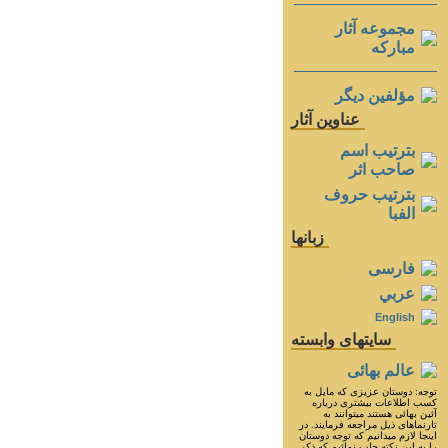
مجموعه آثار
مباركه
مؤلفين ديگر
عناوين آثار
بترتيب اسم
صاحب اثر
بترتيب حروف
الفبا
زبانها
فارسی
عربي
English
سايتهای وابسته
عالم بهائی
توجه: دوستان عزيزى كه مايل به
كسب اطلاعات بيشترى درباره
آئين بهائى هستند ميتوانند به
تارنماهاى ذيل مراجعه فرمايند. در
اينجا لازم ميدانيم كه توجه دوستان
را به اين نكته جلب نمائيم كه ذكر