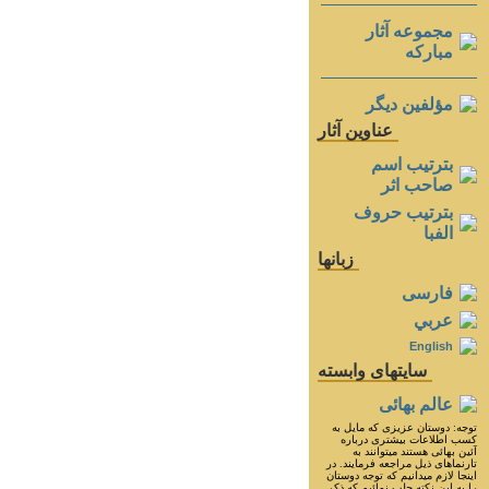
مجموعه آثار
مباركه
مؤلفين ديگر
عناوين آثار
بترتيب اسم
صاحب اثر
بترتيب حروف
الفبا
زبانها
فارسی
عربي
English
سايتهای وابسته
عالم بهائی
توجه: دوستان عزيزى كه مايل به
كسب اطلاعات بيشترى درباره
آئين بهائى هستند ميتوانند به
تارنماهاى ذيل مراجعه فرمايند. در
اينجا لازم ميدانيم كه توجه دوستان
را به اين نكته جلب نمائيم كه ذكر