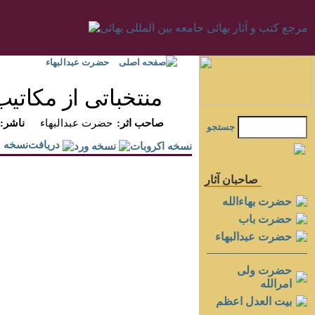
صفحه اصلی
حضرت عبدالبهاء
منتخباتى از مكاتيب
:صاحب اثر
حضرت عبدالبهاء
:ناشر
جستجو
دريافت‌نسخه
صاحبان آثار
حضرت بهاءالله
حضرت باب
حضرت عبدالبهاء
حضرت ولی
امرالله
بيت العدل اعظم