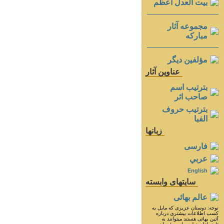
بيت العدل اعظم
مجموعه آثار
مباركه
مؤلفين ديگر
عناوين آثار
بترتيب اسم
صاحب اثر
بترتيب حروف
الفبا
زبانها
فارسی
عربي
English
سايتهای وابسته
عالم بهائی
توجه: دوستان عزيزى كه مايل به
كسب اطلاعات بيشترى درباره
آئين بهائى هستند ميتوانند به