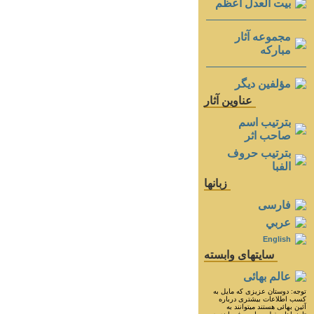
بيت العدل اعظم
مجموعه آثار
مباركه
مؤلفين ديگر
عناوين آثار
بترتيب اسم
صاحب اثر
بترتيب حروف
الفبا
زبانها
فارسی
عربي
English
سايتهای وابسته
عالم بهائی
توجه: دوستان عزيزى كه مايل به
كسب اطلاعات بيشترى درباره
آئين بهائى هستند ميتوانند به