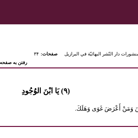
نشورات دار النّشر البهائيّة في البرازيل
:صفحات
۳۴
رفتن به صفحه
(۹) يَا ابْنَ الوُجُودِ
َ وَمَنْ أَعْرَضَ غَوَى وَهَلَكَ.