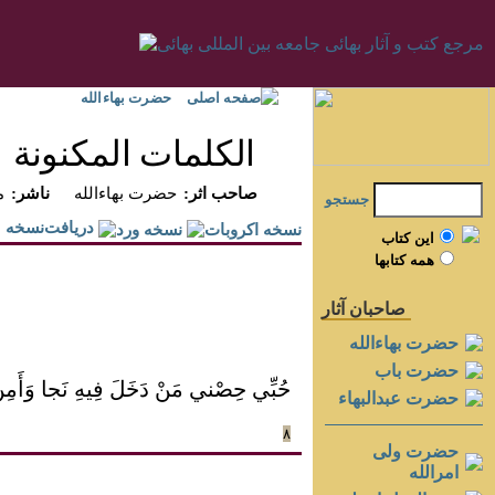
صفحه اصلی
حضرت بهاءالله
الكلمات المكنونة
:صاحب اثر
حضرت بهاءالله
:ناشر
م
جستجو
دريافت‌نسخه
اين کتاب
همه کتابها
صاحبان آثار
حضرت بهاءالله
حضرت باب
حُبِّي حِصْني مَنْ دَخَلَ فِيهِ نَجا وَأَمِن
حضرت عبدالبهاء
۸
حضرت ولی
امرالله