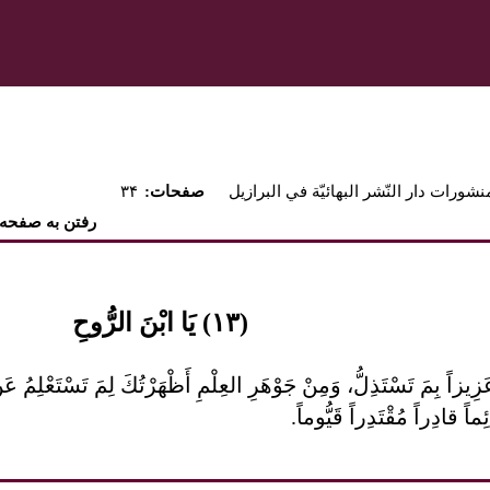
نشورات دار النّشر البهائيّة في البرازيل
:صفحات
۳۴
رفتن به صفحه
(۱۳) يَا ابْنَ الرُّوحِ
كَ عَزِيزاً بِمَ تَسْتَذِلُّ، وَمِنْ جَوْهَرِ العِلْمِ أَظْهَرْتُكَ لِمَ تَسْتَعْل
ماً قادِراً مُقْتَدِراً قَيُّوماً.