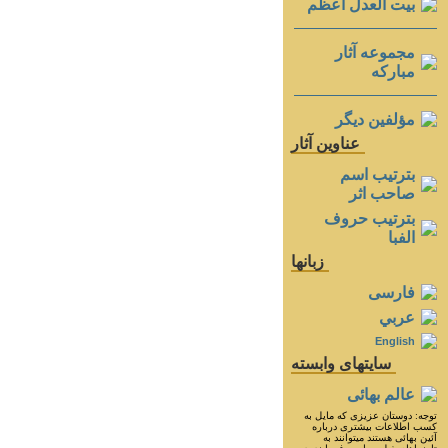
بيت العدل اعظم
مجموعه آثار
مباركه
مؤلفين ديگر
عناوين آثار
بترتيب اسم
صاحب اثر
بترتيب حروف
الفبا
زبانها
فارسی
عربي
English
سايتهای وابسته
عالم بهائی
توجه: دوستان عزيزى كه مايل به
كسب اطلاعات بيشترى درباره
آئين بهائى هستند ميتوانند به