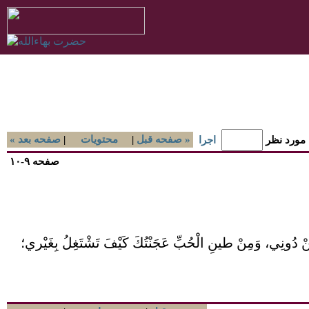
صفحه قبل »
|
محتويات
|
« صفحه بعد
 مورد نظر
اجرا
صفحه ۹-۱۰
ِمُ عَنْ دُونِي، وَمِنْ طينِ الْحُبِّ عَجَنْتُكَ كَيْفَ تَشْتَغِلُ بِغَيْري؛