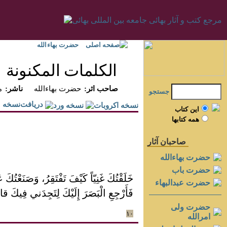
صفحه اصلی
حضرت بهاءالله
الكلمات المكنونة
:صاحب اثر
حضرت بهاءالله
:ناشر
م
جستجو
دريافت‌نسخه
اين کتاب
همه کتابها
صاحبان آثار
حضرت بهاءالله
حضرت باب
خَلَقْتُكَ غَنِيّاً كَيْفَ تَفْتَقِرُ، وَصَنَعْتُ
حضرت عبدالبهاء
فَأَرْجِعِ الْبَصَرَ إِلَيْكَ لِتَجِدَني فِيكَ قائِ
حضرت ولی
۱۰
امرالله