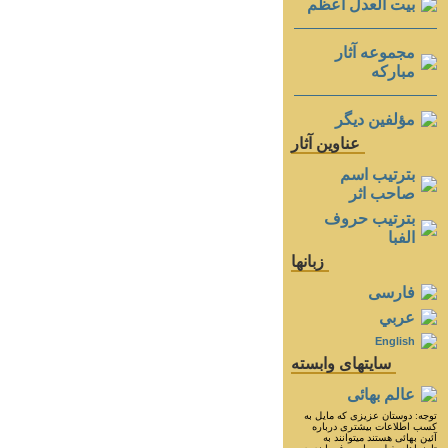
بيت العدل اعظم
مجموعه آثار
مباركه
مؤلفين ديگر
عناوين آثار
بترتيب اسم
صاحب اثر
بترتيب حروف
الفبا
زبانها
فارسی
عربي
English
سايتهای وابسته
عالم بهائی
توجه: دوستان عزيزى كه مايل به
كسب اطلاعات بيشترى درباره
آئين بهائى هستند ميتوانند به