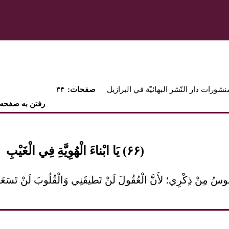
نشورات دار النّشر البهائيّة في البرازيل
:صفحات
۳۴
رفتن به صفحه
(۶۶) يَا ابْناءَ الْهُوِيَّةِ فِي الْغَيْبِ
ُوسُ مِنْ ذِكْرِي؛ لأَنَّ الْعُقُولَ لَنْ تَطيقَنِي وَالْقُلُوبَ لَنْ تَسَع