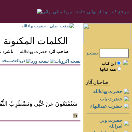
صفحه اصلی
حضرت بهاءالله
الكلمات المكنونة
:صاحب اثر
حضرت بهاءالله
:ناشر
م
جستجو
دريافت‌نسخه
اين کتاب
همه کتابها
صاحبان آثار
حضرت بهاءالله
حضرت باب
سَتُمْنَعُونَ عَنْ حُبِّي وَتَضْطَرِبُ النُّف
حضرت عبدالبهاء
۳۱
حضرت ولی
امرالله