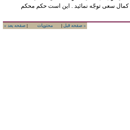
ه کمال سعی توجّه نمائيد . اين است حکم محکم
صفحه قبل »
|
محتويات
|
« صفحه بعد