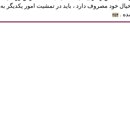
ر خيال خود مصروف دارد ، بايد در تمشيت امور يکديگر ب
ده .
٢٤٣