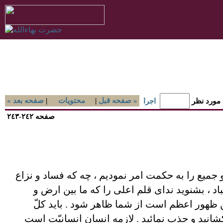
صفحه قبل »
|
محتويات
|
« صفحه بعد
 مورد نظر
اجرا
صفحه ٢٤٢-٢٤٣
و جميع را به حکمت امر نموديم ، چه که فساد و نزاع
اد ، بشنويد ندای قلم اعلی را که ما بين ارض و
 اين ظهور اعظم است از شما ظاهر شود . بايد کلّ
 کشانيد و جذب نمائيد . لازمه انسان انسانيّت است