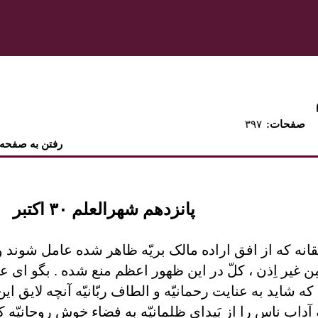
:صفحات
۳۹۷
رفتن به صفحه
پانزدهم شهرالعلم ٣٠ اکتبر
فقانه که از افق اراده مالک بريّه ظاهر شده عامل شوند 
 غير اِذن ، کلّ در اين ظهور اعظم منع شده . بگو ای عب
که شايد به عنايت رحمانيّه و الطاف ربّانيّه آنچه لايق
 آداب ناس را از بَيدای ظلمانيّه به فضاء خوش روحانيّه