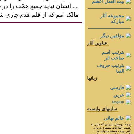
بيت العدل اعظم
.... انسان نبايد جميع همّت را د
مالک امم که از قلم قدم جاری ش
مجموعه آثار
مباركه
مؤلفين ديگر
عناوين آثار
بترتيب اسم
صاحب اثر
بترتيب حروف
الفبا
زبانها
فارسی
عربي
English
سايتهای وابسته
عالم بهائی
توجه: دوستان عزيزى كه مايل به
كسب اطلاعات بيشترى درباره
آئين بهائى هستند ميتوانند به