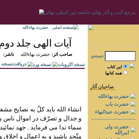
صفحه اصلی
حضرت بهاءالله
آيات الهی جلد دوم
:صاحب اثر
حضرت بهاءالله
:ناشر
جستجو
دريافت‌نسخه
اين کتاب
همه کتابها
صاحبان آثار
حضرت بهاءالله
حضرت باب
انشاء الله بايد کلّ به نصايح مش
حضرت عبدالبهاء
و جدال و تصرّف در اموال ناس مِن
سماء ندا می فرمايد . جهد نمائيد 
حضرت ولی
امرالله
متّحد باشيد و به اعمال و اخلاق و