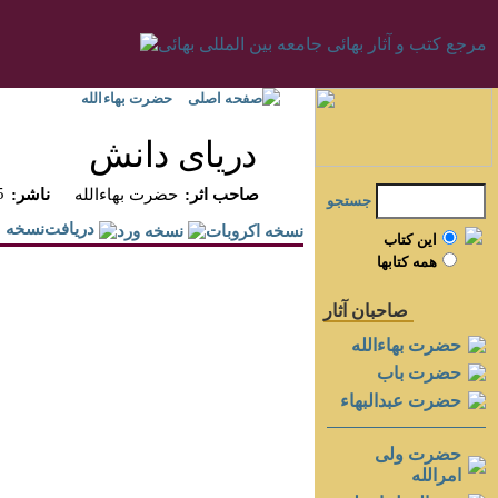
صفحه اصلی
حضرت بهاءالله
درياى دانش
5
:صاحب اثر
حضرت بهاءالله
:ناشر
جستجو
دريافت‌نسخه
اين کتاب
همه کتابها
صاحبان آثار
حضرت بهاءالله
حضرت باب
حضرت عبدالبهاء
حضرت ولی
امرالله