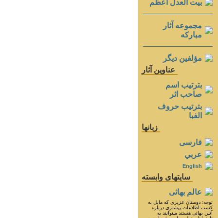
بيت العدل اعظم
مجموعه آثار
مباركه
مؤلفين ديگر
عناوين آثار
بترتيب اسم
صاحب اثر
بترتيب حروف
الفبا
زبانها
فارسی
عربي
English
سايتهای وابسته
عالم بهائی
توجه: دوستان عزيزى كه مايل به
كسب اطلاعات بيشترى درباره
آئين بهائى هستند ميتوانند به