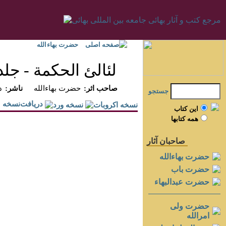
صفحه اصلی
حضرت بهاءالله
لئالئ الحكمة - جلد 
:صاحب اثر
حضرت بهاءالله
:ناشر
د
جستجو
دريافت‌نسخه
اين کتاب
همه کتابها
صاحبان آثار
حضرت بهاءالله
حضرت باب
حضرت عبدالبهاء
حضرت ولی
امرالله