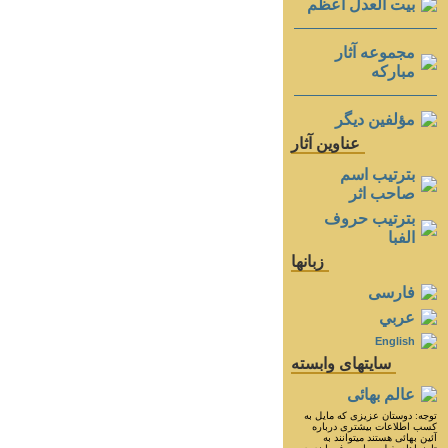
بيت العدل اعظم
مجموعه آثار
مباركه
مؤلفين ديگر
عناوين آثار
بترتيب اسم
صاحب اثر
بترتيب حروف
الفبا
زبانها
فارسی
عربي
English
سايتهای وابسته
عالم بهائی
توجه: دوستان عزيزى كه مايل به
كسب اطلاعات بيشترى درباره
آئين بهائى هستند ميتوانند به