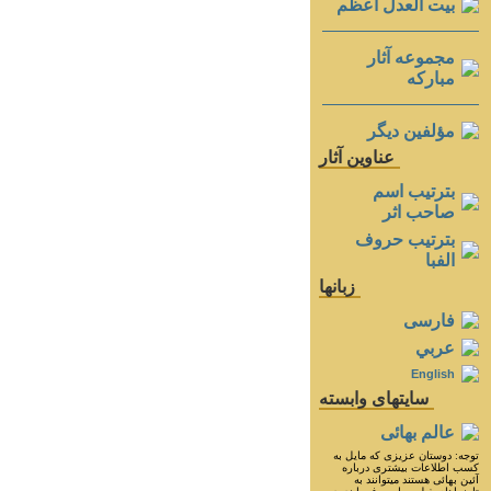
بيت العدل اعظم
مجموعه آثار
مباركه
مؤلفين ديگر
عناوين آثار
بترتيب اسم
صاحب اثر
بترتيب حروف
الفبا
زبانها
فارسی
عربي
English
سايتهای وابسته
عالم بهائی
توجه: دوستان عزيزى كه مايل به
كسب اطلاعات بيشترى درباره
آئين بهائى هستند ميتوانند به