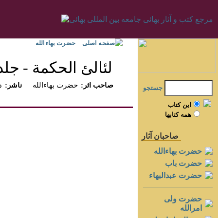
صفحه اصلی
حضرت بهاءالله
لئالئ الحكمة - جلد 
:صاحب اثر
حضرت بهاءالله
:ناشر
د
جستجو
اين کتاب
همه کتابها
صاحبان آثار
حضرت بهاءالله
حضرت باب
حضرت عبدالبهاء
حضرت ولی
امرالله