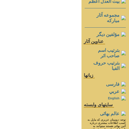
بيت العدل اعظم
مجموعه آثار
مباركه
مؤلفين ديگر
عناوين آثار
بترتيب اسم
صاحب اثر
بترتيب حروف
الفبا
زبانها
فارسی
عربي
English
سايتهای وابسته
عالم بهائی
توجه: دوستان عزيزى كه مايل به
كسب اطلاعات بيشترى درباره
آئين بهائى هستند ميتوانند به