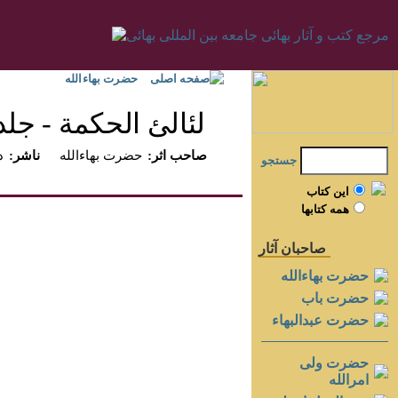
صفحه اصلی
حضرت بهاءالله
لئالئ الحكمة - جلد 
:صاحب اثر
حضرت بهاءالله
:ناشر
د
جستجو
اين کتاب
همه کتابها
صاحبان آثار
حضرت بهاءالله
حضرت باب
حضرت عبدالبهاء
حضرت ولی
امرالله