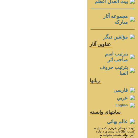
بيت العدل اعظم
مجموعه آثار
مباركه
مؤلفين ديگر
عناوين آثار
بترتيب اسم
صاحب اثر
بترتيب حروف
الفبا
زبانها
فارسی
عربي
English
سايتهای وابسته
عالم بهائی
توجه: دوستان عزيزى كه مايل به
كسب اطلاعات بيشترى درباره
آئين بهائى هستند ميتوانند به