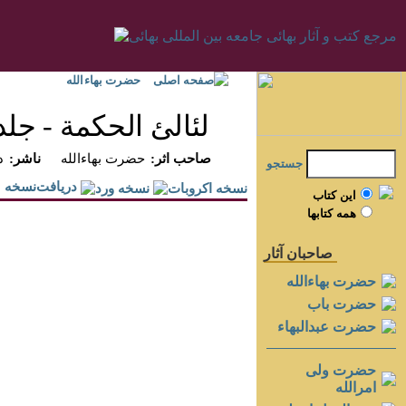
صفحه اصلی
حضرت بهاءالله
لئالئ الحكمة - جلد 
:صاحب اثر
حضرت بهاءالله
:ناشر
د
جستجو
دريافت‌نسخه
اين کتاب
همه کتابها
صاحبان آثار
حضرت بهاءالله
حضرت باب
حضرت عبدالبهاء
حضرت ولی
امرالله