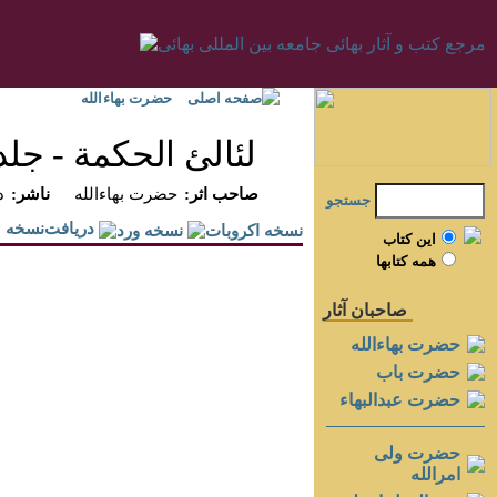
صفحه اصلی
حضرت بهاءالله
لئالئ الحكمة - جلد 
:صاحب اثر
حضرت بهاءالله
:ناشر
د
جستجو
دريافت‌نسخه
اين کتاب
همه کتابها
صاحبان آثار
حضرت بهاءالله
حضرت باب
حضرت عبدالبهاء
حضرت ولی
امرالله