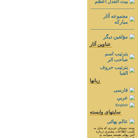
بيت العدل اعظم
مجموعه آثار
مباركه
مؤلفين ديگر
عناوين آثار
بترتيب اسم
صاحب اثر
بترتيب حروف
الفبا
زبانها
فارسی
عربي
English
سايتهای وابسته
عالم بهائی
توجه: دوستان عزيزى كه مايل به
كسب اطلاعات بيشترى درباره
آئين بهائى هستند ميتوانند به