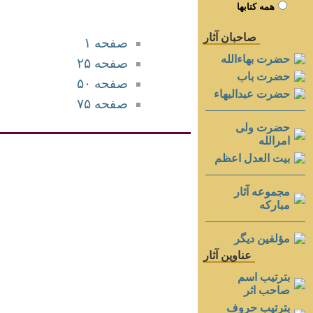
همه کتابها
صاحبان آثار
صفحه ۱
حضرت بهاءالله
صفحه ۲۵
حضرت باب
صفحه ۵۰
حضرت عبدالبهاء
صفحه ۷۵
حضرت ولی
امرالله
بيت العدل اعظم
مجموعه آثار
مباركه
مؤلفين ديگر
عناوين آثار
بترتيب اسم
صاحب اثر
بترتيب حروف