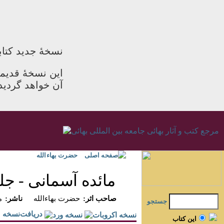
نسخۀ جدید کتاب
این نسخۀ قدیمی
آن خواهد گردید
صفحه اصلی
حضرت بهاءالله
مائده آسمانى - جلد 
:صاحب اثر
حضرت بهاءالله
:ناشر
م
جستجو
دريافت‌نسخه
اين کتاب