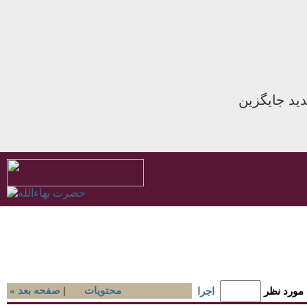
ید جایگزین
محتويات
|
« صفحه بعد
 مورد نظر
اجرا